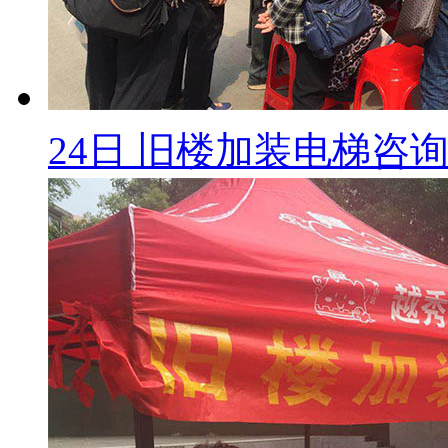
24日 旧楼加装电梯咨