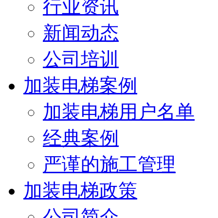
行业资讯
新闻动态
公司培训
加装电梯案例
加装电梯用户名单
经典案例
严谨的施工管理
加装电梯政策
公司简介