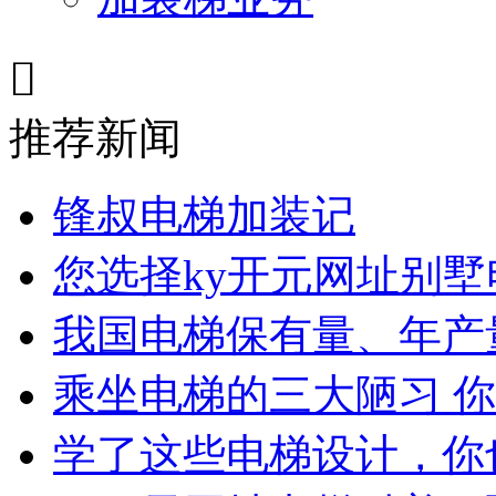

推荐新闻
锋叔电梯加装记
您选择ky开元网址别
我国电梯保有量、年产
乘坐电梯的三大陋习 
学了这些电梯设计，你