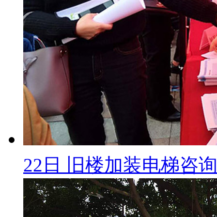
22日 旧楼加装电梯咨