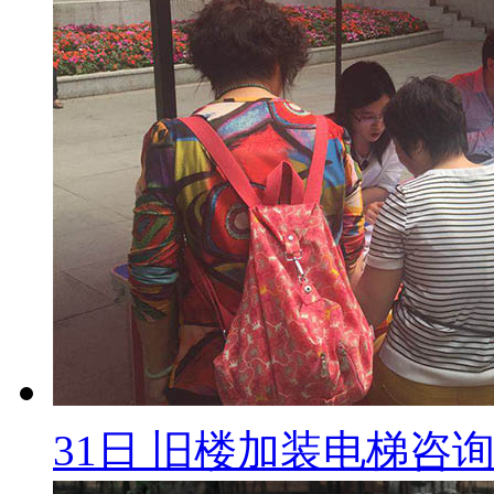
31日 旧楼加装电梯咨