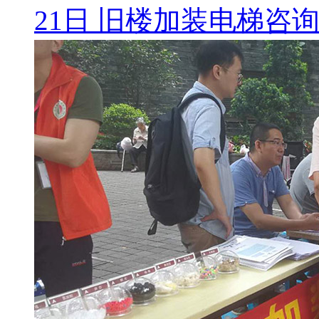
21日 旧楼加装电梯咨