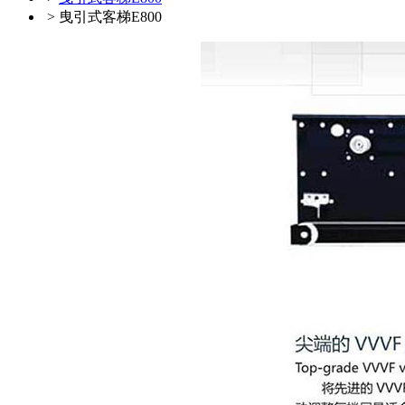
>
曳引式客梯E800