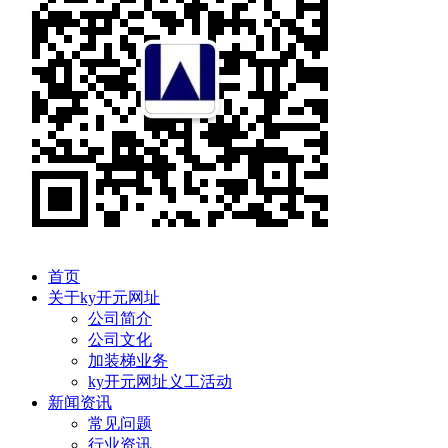
首页
关于ky开元网址
公司简介
公司文化
加装梯业务
ky开元网址义工活动
新闻资讯
常见问题
行业资讯